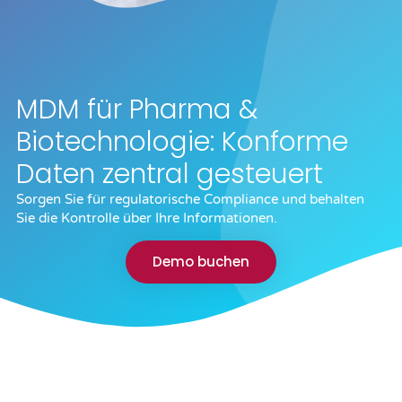
MDM für Pharma &
Biotechnologie: Konforme
Daten zentral gesteuert
Sorgen Sie für regulatorische Compliance und behalten
Sie die Kontrolle über Ihre Informationen.
Demo buchen