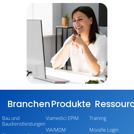
Branchen
Produkte
Ressour
Bau und
Viamedici EPIM
Training
Baudienstleistungen
VIA/MDM
Moodle Login