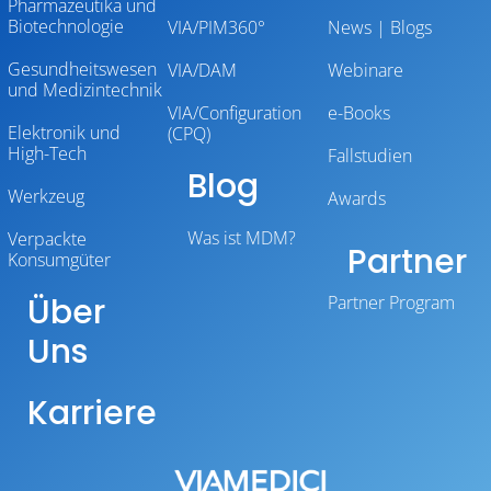
Pharmazeutika und
Biotechnologie
VIA/PIM360°
News | Blogs
Gesundheitswesen
VIA/DAM
Webinare
und Medizintechnik
VIA/Configuration
e-Books
Elektronik und
(CPQ)
High-Tech
Fallstudien
Blog
Werkzeug
Awards
Was ist MDM?
Verpackte
Partner
Konsumgüter
Über
Partner Program
Uns
Karriere