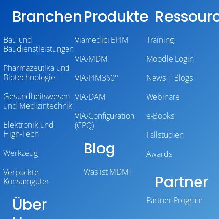
Branchen
Produkte
Ressour
Bau und
Viamedici EPIM
Training
Baudienstleistungen
VIA/MDM
Moodle Login
Pharmazeutika und
Biotechnologie
VIA/PIM360°
News | Blogs
Gesundheitswesen
VIA/DAM
Webinare
und Medizintechnik
VIA/Configuration
e-Books
Elektronik und
(CPQ)
High-Tech
Fallstudien
Blog
Werkzeug
Awards
Was ist MDM?
Verpackte
Partner
Konsumgüter
Über
Partner Program