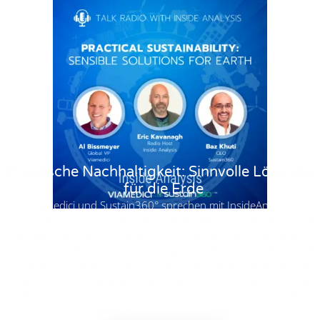
Praktische Nachhaltigkeit: Sinnvolle Lösungen
für die Erde
Viamedici und Sustain360° sprechen mit InsideAnalysis-
Moderator Eric Kavanagh über Nachhaltigkeit. In letzter Zeit hat
sich der Fokus auf CO2-Emissionen und Nachhaltigkeit verlagert.
Um die Umwelt in Einklang zu bringen, bedarf es jedoch mehr als
nur dieser Aspekte. In dieser Folge von InsideAnalysis spricht
Gastgeber Eric Kavanagh mit Al Bissmeyer von Viamedici, Baz
Khuti von Sustain360° und einem besonderen Gast, um diese
Themen näher zu beleuchten.