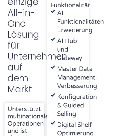
einzige
Funktionalität
All-in-
AI
One
Funktionalitäten
Erweiterung
Lösung
AI Hub
für
und
Unternehmen
Gateway
auf
Master Data
dem
Management
Verbesserung
Markt
Konfiguration
& Guided
Unterstützt
Selling
multinationale
Operationen
Digital Shelf
und ist
Optimierung