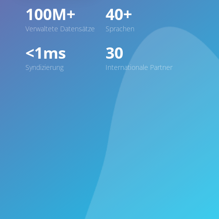
100M+
40+
Verwaltete Datensätze
Sprachen
<1ms
30
Syndizierung
Internationale Partner