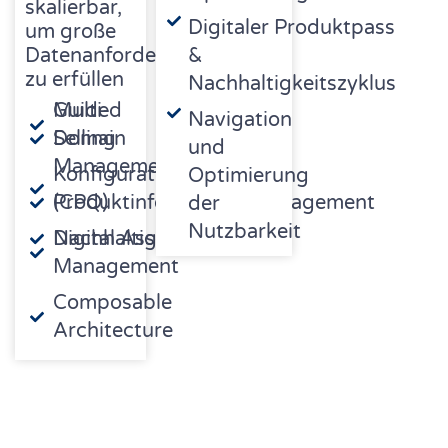
skalierbar,
Digitaler Produktpass
um große
Datenanforderungen
&
zu erfüllen
Nachhaltigkeitszyklus
Multi-
Guided
Navigation
Domain
Selling
und
Management
Konfiguration
Optimierung
Produktinformationsmanagement
(CPQ)
der
Nutzbarkeit
Digital Asset
Nachhaltigkeitsindikator
Management
Composable
Architecture