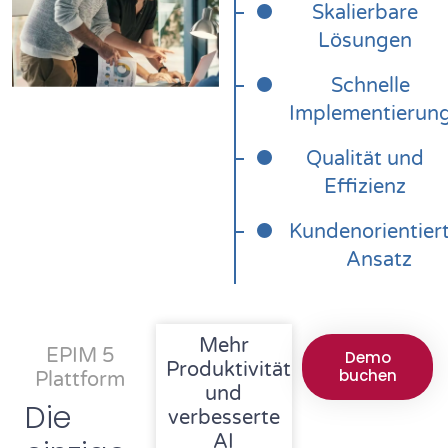
Skalierbare
Lösungen
Schnelle
Implementierun
Qualität und
Effizienz
Kundenorientier
Ansatz
Mehr
EPIM 5
Demo
Produktivität
buchen
Plattform
und
Die
verbesserte
AI