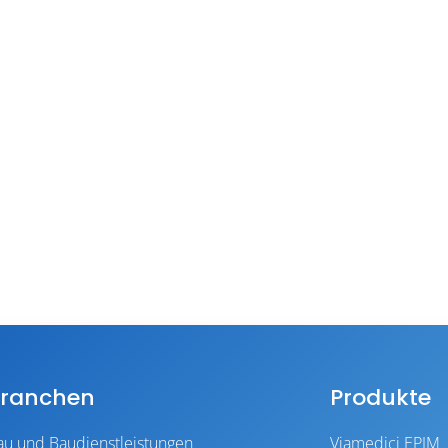
ranchen
Produkte
au und Baudienstleistungen
Viamedici EPIM