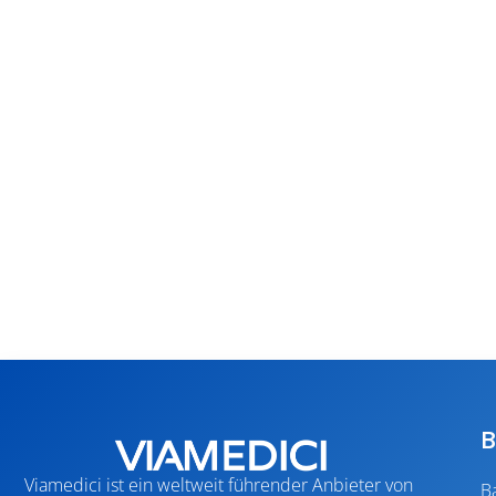
B
Viamedici ist ein weltweit führender Anbieter von
B