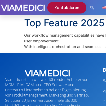
Kontaktieren
Top Feature 202
Our workflow management capabilities have be
user empowerment.
With intelligent orchestration and seamless in
B
Viamedici ist ein weltweit führender Anbieter von
B
MDM-, PIM-,DAM- und CPQ-Software und
unterstützt Unternehmen bei der Digitalisierung
P
von Produktmanagement, Marketing und Vertrieb.
Seit über 20 Jahren vertrauen mehr als 300
G
Marktführer auf uns und ranken Viamedici bei