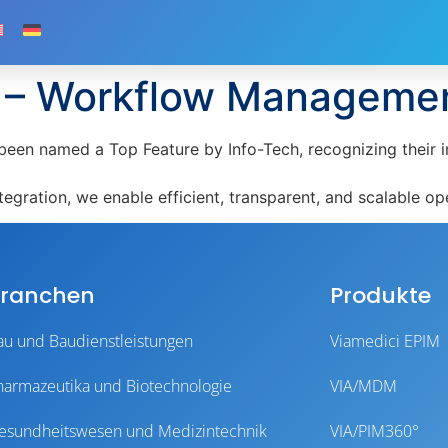
5 – Workflow Manageme
en named a Top Feature by Info-Tech, recognizing their im
tegration, we enable efficient, transparent, and scalable o
ranchen
Produkte
au und Baudienstleistungen
Viamedici EPIM
harmazeutika und Biotechnologie
VIA/MDM
esundheitswesen und Medizintechnik
VIA/PIM360°