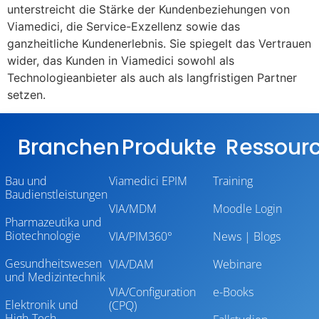
unterstreicht die Stärke der Kundenbeziehungen von
Viamedici, die Service-Exzellenz sowie das
ganzheitliche Kundenerlebnis. Sie spiegelt das Vertrauen
wider, das Kunden in Viamedici sowohl als
Technologieanbieter als auch als langfristigen Partner
setzen.
Branchen
Produkte
Ressour
Bau und
Viamedici EPIM
Training
Baudienstleistungen
VIA/MDM
Moodle Login
Pharmazeutika und
Biotechnologie
VIA/PIM360°
News | Blogs
Gesundheitswesen
VIA/DAM
Webinare
und Medizintechnik
VIA/Configuration
e-Books
Elektronik und
(CPQ)
High-Tech