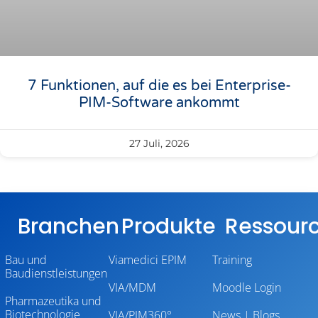
7 Funktionen, auf die es bei Enterprise-
PIM-Software ankommt
27 Juli, 2026
Branchen
Produkte
Ressour
Bau und
Viamedici EPIM
Training
Baudienstleistungen
VIA/MDM
Moodle Login
Pharmazeutika und
Biotechnologie
VIA/PIM360°
News | Blogs