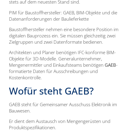
stets auf dem neuesten Stand sind.
PIM
PIM für Baustoffhersteller: GAEB, BIM-Objekte und die
Datenanforderungen der Baulieferkette
für
Baustoffhersteller nehmen eine besondere Position im
Baustoffhersteller:
digitalen Bauprozess ein. Sie müssen gleichzeitig zwei
Zielgruppen und zwei Datenformate bedienen.
GAEB,
Architekten und Planer benötigen IFC-konforme BIM-
BIM-
Objekte für 3D-Modelle. Generalunternehmer,
Mengenermittler und Einkaufsteams benötigen
GAEB
-
Objekte
formatierte Daten für Ausschreibungen und
Kostenkontrolle.
und
Wofür steht GAEB?
die
Datenanforderungen
GAEB steht für Gemeinsamer Ausschuss Elektronik im
Bauwesen.
der
Er dient dem Austausch von Mengengerüsten und
Baulieferkette
Produktspezifikationen.