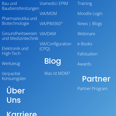
Bau und
Viamedici EPIM
Training
Baudienstleistungen
VIA/MDM
Moodle Login
Pharmazeutika und
Biotechnologie
VIA/PIM360°
News | Blogs
Gesundheitswesen
VIA/DAM
Webinare
und Medizintechnik
VIA/Configuration
e-Books
Elektronik und
(CPQ)
High-Tech
Fallstudien
Blog
Werkzeug
Awards
Was ist MDM?
Verpackte
Partner
Konsumgüter
Über
Partner Program
Uns
Karriere