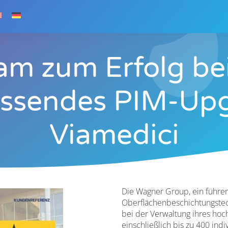
m zum Erfolg be
assendes PIM-Upg
Viamedici
Die Wagner Group, ein führe
Oberflächenbeschichtungstec
bei der Verwaltung ihres hoc
einschließlich bis zu 400 ind