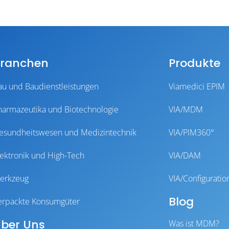
ranchen
Produkte
au und Baudienstleistungen
Viamedici EPIM
harmazeutika und Biotechnologie
VIA/MDM
esundheitswesen und Medizintechnik
VIA/PIM360°
lektronik und High-Tech
VIA/DAM
erkzeug
VIA/Configuratio
Blog
erpackte Konsumgüter
ber Uns
Was ist MDM?