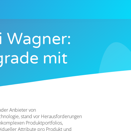
i Wagner:
rade mit
nder Anbieter von
hnologie, stand vor Herausforderungen
hkomplexen Produktportfolios,
ividueller Attribute pro Produkt und