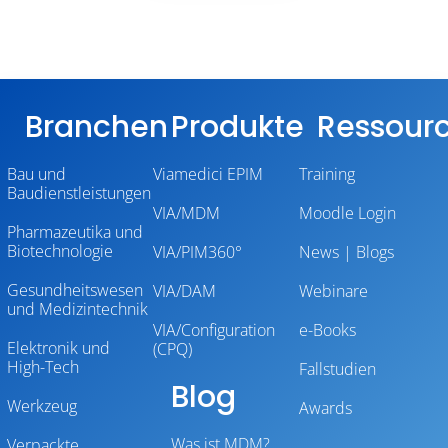
Branchen
Produkte
Ressour
Bau und
Viamedici EPIM
Training
Baudienstleistungen
VIA/MDM
Moodle Login
Pharmazeutika und
Biotechnologie
VIA/PIM360°
News | Blogs
Gesundheitswesen
VIA/DAM
Webinare
und Medizintechnik
VIA/Configuration
e-Books
Elektronik und
(CPQ)
High-Tech
Fallstudien
Blog
Werkzeug
Awards
Was ist MDM?
Verpackte