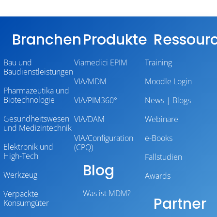
Branchen
Produkte
Ressour
Bau und
Viamedici EPIM
Training
Baudienstleistungen
VIA/MDM
Moodle Login
Pharmazeutika und
Biotechnologie
VIA/PIM360°
News | Blogs
Gesundheitswesen
VIA/DAM
Webinare
und Medizintechnik
VIA/Configuration
e-Books
Elektronik und
(CPQ)
High-Tech
Fallstudien
Blog
Werkzeug
Awards
Was ist MDM?
Verpackte
Partner
Konsumgüter