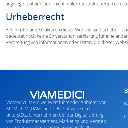
angelegte Dateien oder nicht fehlerfrei strukturierte Fo
Urheberrecht
Alle Inhalte und Strukturen dieser Website sind urheber- un
bedeutet noch keine Einverständniserklärung für eine anderw
Verbreitung von Informationen oder Daten, die dieser Websi
B
Viamedici ist ein weltweit führender Anbieter von
B
MDM-, PIM-,DAM- und CPQ-Software und
unterstützt Unternehmen bei der Digitalisierung
P
von Produktmanagement, Marketing und Vertrieb.
Seit über 20 Jahren vertrauen mehr als 300