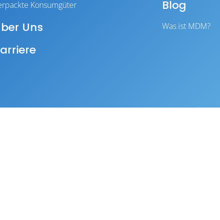
Blog
erpackte Konsumgüter
ber Uns
Was ist MDM?
arriere