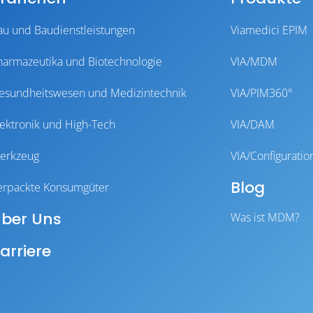
au und Baudienstleistungen
Viamedici EPIM
harmazeutika und Biotechnologie
VIA/MDM
esundheitswesen und Medizintechnik
VIA/PIM360°
lektronik und High-Tech
VIA/DAM
erkzeug
VIA/Configuratio
Blog
erpackte Konsumgüter
ber Uns
Was ist MDM?
arriere