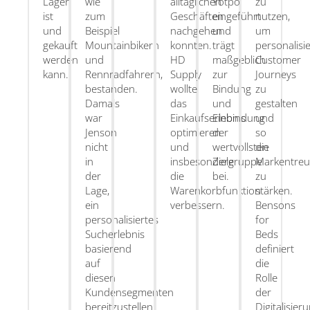
Lager
wie
alltäglichen
Yotpo
zu
ist
zum
Geschäften
eingeführt
nutzen,
und
Beispiel
nachgehen
und
um
gekauft
Mountainbikern
konnten.
trägt
personalisie
werden
und
HD
maßgeblich
Customer
kann.
Rennradfahrern,
Supply
zur
Journeys
bestanden.
wollte
Bindung
zu
Damals
das
und
gestalten
war
Einkaufserlebnis
Einbindung
und
Jenson
optimieren
der
so
nicht
und
wertvollsten
die
in
insbesondere
Zielgruppe
Markentreu
der
die
bei.
zu
Lage,
Warenkorbfunktion
stärken.
ein
verbessern.
Bensons
personalisiertes
for
Sucherlebnis
Beds
basierend
definiert
auf
die
diesen
Rolle
Kundensegmenten
der
bereitzustellen.
Digitalisier