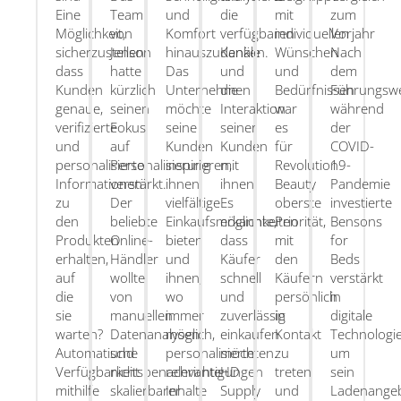
Eine
Team
und
die
mit
zum
Möglichkeit,
von
Komfort
verfügbaren
individuellen
Vorjahr
sicherzustellen,
Jenson
hinauszudenken.
Kanäle
Wünschen
Nach
dass
hatte
Das
und
und
dem
Kunden
kürzlich
Unternehmen
die
Bedürfnissen
Führungswe
genaue,
seinen
möchte
Interaktion
war
während
verifizierte
Fokus
seine
seiner
es
der
und
auf
Kunden
Kunden
für
COVID-
personalisierte
Personalisierung
inspirieren,
mit
Revolution
19-
Informationen
verstärkt.
ihnen
ihnen.
Beauty
Pandemie
zu
Der
vielfältige
Es
oberste
investierte
den
beliebte
Einkaufsmöglichkeiten
erkannte,
Priorität,
Bensons
Produkten
Online-
bieten
dass
mit
for
erhalten,
Händler
und
Käufer
den
Beds
auf
wollte
ihnen,
schnell
Käufern
verstärkt
die
von
wo
und
persönlich
in
sie
manuellen
immer
zuverlässig
in
digitale
warten?
Datenanalysen
möglich,
einkaufen
Kontakt
Technologie
Automatische
und
personalisierte,
möchten.
zu
um
Verfügbarkeitsbenachrichtigungen
nicht
relevante
HD
treten
sein
mithilfe
skalierbarer
Inhalte
Supply
und
Ladenange