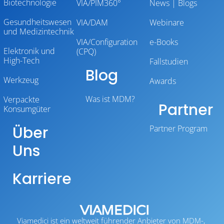
Biotechnologie
VIA/PIM360°
News | Blogs
Gesundheitswesen
VIA/DAM
Webinare
und Medizintechnik
VIA/Configuration
e-Books
Elektronik und
(CPQ)
High-Tech
Fallstudien
Blog
Werkzeug
Awards
Was ist MDM?
Verpackte
Partner
Konsumgüter
Über
Partner Program
Uns
Karriere
Viamedici ist ein weltweit führender Anbieter von MDM-,