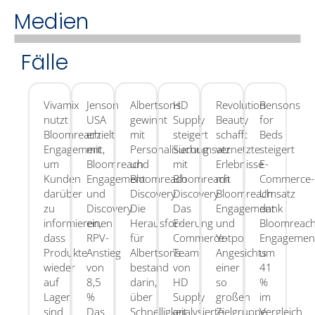
Medien
Fälle
Vivamix
Jenson
Albertsons
HD
Revolution
Bensons
nutzt
USA
gewinnt
Supply
Beauty
for
Bloomreach
erzielt
mit
steigert
schafft
Beds
Engagement,
mit
Personalisierung
Suchumsatz
vernetzte
steigert
um
Bloomreach
und
mit
Erlebnisse
E-
Kunden
Engagement
Bloomreach
Bloomreach
mit
Commerce-
darüber
und
Discovery
Discovery
Bloomreach
Umsatz
zu
Discovery
Die
Das
Engagement
dank
informieren,
einen
Herausforderung
E-
und
Bloomreach
dass
RPV-
für
Commerce-
Yotpo
Engagemen
Produkte
Anstieg
Albertsons
Team
Angesichts
um
wieder
von
bestand
von
einer
41
auf
8,5
darin,
HD
so
%
Lager
%
über
Supply
großen
im
sind
Das
Schnelligkeit
analysierte
Zielgruppe
Vergleich