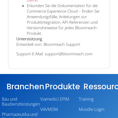
Demo
Erkunden Sie die Dokumentation für die
Commerce Experience Cloud – finden Sie
Anwendungsfälle, Anleitungen zur
Produktintegration, API-Referenzen und
Versionshinweise für jedes Bloomreach-
Produkt.
Unterstützung
Entwickelt von: Bloomreach Support
Support-E-Mail: support@bloomreach.com
Branchen
Produkte
Ressour
Bau und
Viamedici EPIM
Training
Baudienstleistungen
VIA/MDM
Moodle Login
Pharmazeutika und