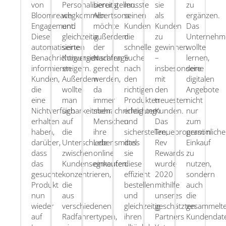
von
Personalisierung
bereitstellen.
musste
sie
zu
Bloomreach
wegkommen
Albertsons
seinen
als
ergänzen.
Engagement.
und
möchte
Kunden
Kunden
Das
Diese
gleichzeitig
außerdem
die
zu
Unternehm
automatisierten
seine
der
schnelle
gewinnen
wollte
Benachrichtigungen
Konversionsraten
Nachfrage
Suche
–
lernen,
informieren
steigern.
gerecht
nach
insbesondere
seine
Kunden,
Außerdem
werden,
den
mit
digitalen
die
wollte
da
richtigen
den
Angebote
eine
man
immer
Produkten
treuesten
nicht
Nichtverfügbarkeitsbenachrichtigung
sich
mehr
erleichtern
Kunden.
nur
erhalten
auf
Menschen
und
Das
zum
haben,
die
ihre
sicherstellen,
Treueprogramm
persönlich
darüber,
Unterschiede
Lebensmittel
dass
Rev
Einkauf
dass
zwischen
online
sie
Rewards
zu
das
Kundensegmenten
einkaufen.
diese
wurde
nutzen,
gesuchte
konzentrieren,
effizient
2020
sondern
Produkt
die
bestellen
mithilfe
auch
nun
aus
und
unseres
die
wieder
verschiedenen
gleichzeitig
geschätzten
gesammelt
auf
Radfahrertypen,
ihren
Partners
Kundendat