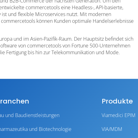
2C- und B2B-Commerce der nächsten Generation. Um den
entwickelte commercetools eine Headless-, API-basierte,
st und flexible Microservices nutzt. Mit modernen
on commercetools können Kunden optimale Handelserlebnisse
ropa und im Asien-Pazifik-Raum. Der Hauptsitz befindet sich
e Software von commercetools von Fortune 500-Unternehmen
ie Fertigung bis hin zur Telekommunikation und Mode.
ranchen
Produkte
au und Baudienstleistungen
Viamedici EPIM
harmazeutika und Biotechnologie
VIA/MDM