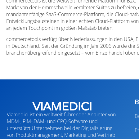
commercetools ist die weltweit führende Plattform für B
Markt von der Hemmschwelle veralteter Suites zu befreien, 
mandantenfähige SaaS-Commerce-Plattform, die Cloud-nativ i
Entwicklungsbausteinen in einer echten Cloud-Plattform v
an jedem Touchpoint im großen Maßstab bieten.
commercetools verfügt über Niederlassungen in den USA, Eu
in Deutschland. Seit der Gründung im Jahr 2006 wurde di
branchenübergreifend eingesetzt – vom Einzelhandel über d
B
Viamedici ist ein weltweit führender Anbieter von
B
MDM-, PIM-,DAM- und CPQ-Software und
unterstützt Unternehmen bei der Digitalisierung
P
von Produktmanagement, Marketing und Vertrieb.