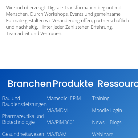
Wir sind überzeugt: Digitale Transformation beginnt mit
Menschen. Durch Workshops, Events und gemeinsame
Formate gestalten wir Veränderung offen, partnerschaftlich
und nachhaltig. Hinter jeder Zahl stehen Erfahrung,
Teamarbeit und Vertrauen.
Branchen
Produkte
Ressour
Bau und
Viamedici EPIM
Training
Baudienstleistungen
VIA/MDM
Moodle Login
Pharmazeutika und
Biotechnologie
VIA/PIM360°
News | Blogs
Gesundheitswesen
VIA/DAM
Webinare