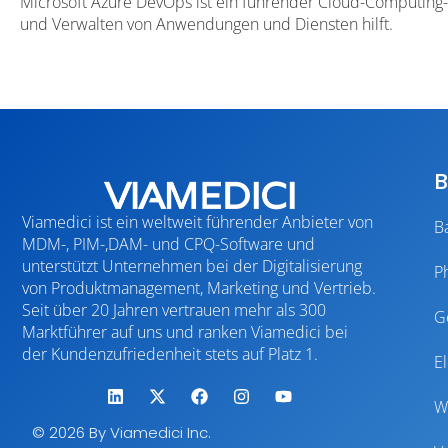
Microsoft Azure DevOps ist ein führender Cloud-Computing-Di
und Verwalten von Anwendungen und Diensten hilft.
B
Viamedici ist ein weltweit führender Anbieter von
B
MDM-, PIM-,DAM- und CPQ-Software und
unterstützt Unternehmen bei der Digitalisierung
P
von Produktmanagement, Marketing und Vertrieb.
Seit über 20 Jahren vertrauen mehr als 300
G
Marktführer auf uns und ranken Viamedici bei
der Kundenzufriedenheit stets auf Platz 1.
E
W
© 2026 By Viamedici Inc.