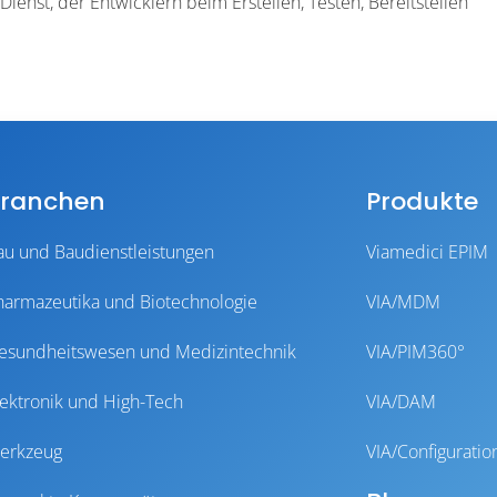
enst, der Entwicklern beim Erstellen, Testen, Bereitstellen
ranchen
Produkte
au und Baudienstleistungen
Viamedici EPIM
harmazeutika und Biotechnologie
VIA/MDM
esundheitswesen und Medizintechnik
VIA/PIM360°
lektronik und High-Tech
VIA/DAM
erkzeug
VIA/Configuratio