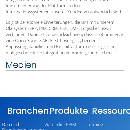
Implementierung der Plattform in den
Informationssystemen unserer Kunden verantwortlich sind.
Es gibt bereits viele Erweiterungen, die uns mit unserem
Ökosystem (ERP, PIM, CRM, PSP, OMS, Logistiker usw.)
verbinden. Dabei ist zu berücksichtigen, dass OroCommerce
eine Open-Source-API-First-Lösung ist, bei der
Anpassungsfähigkeit und Flexibilität für eine erfolgreiche,
maßgeschneiderte Integration im Vordergrund stehen.
Medien
Branchen
Produkte
Ressour
Bau und
Viamedici EPIM
Training
Baudienstleistungen