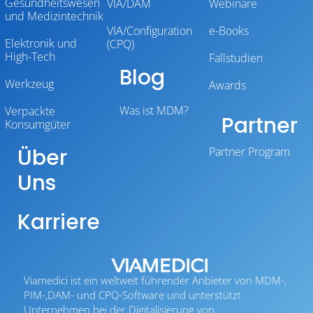
Gesundheitswesen
VIA/DAM
Webinare
und Medizintechnik
VIA/Configuration
e-Books
Elektronik und
(CPQ)
High-Tech
Fallstudien
Blog
Werkzeug
Awards
Was ist MDM?
Verpackte
Partner
Konsumgüter
Über
Partner Program
Uns
Karriere
Viamedici ist ein weltweit führender Anbieter von MDM-,
PIM-,DAM- und CPQ-Software und unterstützt
Unternehmen bei der Digitalisierung von