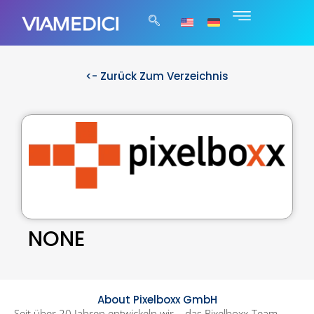
<- Zurück Zum Verzeichnis
NONE
About Pixelboxx GmbH
Seit über 20 Jahren entwickeln wir – das Pixelboxx-Team –