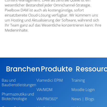
wesentlicher Bestandteil jeder Omnichannel-Strategie.
Pixelboxx DAM ist auch als kostengünstige, sofort
einsatzbereite Cloud-Lösung verfügbar. Wir kümmern uns
um Hosting und Aktualisierung der Software, während sich
Ihr Team ganz auf das Wesentliche konzentrieren kann: Ihre
Medieninhalte.
Branchen
Produkte
Ressour
Bau und
Viamedici EPIM
Training
Baudienstleistungen
VIA/MDM
Moodle Login
Pharmazeutika und
Biotechnologie
VIA/PIM360°
News | Blogs