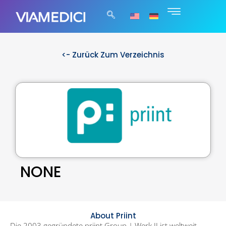
<- Zurück Zum Verzeichnis
NONE
About Priint
Die 2003 gegründete priint Group | Werk II ist weltweit