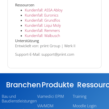
Ressourcen
Kundenfall: ASSA Abloy
Kundenfall: Euronics
Kundenfall: Grundfos
Kundenfall: Liqui Moly
Kundenfall: Remmers
Kundenfall: Walbusch
Unterstützung
Entwickelt von: priint Group | Werk II
Support-E-Mail: support@priint.com
Branchen
Produkte
Ressour
Bau und
Viamedici EPIM
Training
Baudienstleistungen
VIA/MDM
Moodle Login