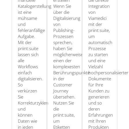
manuelle
erstellen
die direkte
Katalogerstellung
Wenn Sie
Integration
ist eine
über die
von
mühsame
Digitalisierung
Viamedici
und
von
mit der
fehleranfällige
Publishing-
priint:suite,
Aufgabe.
Prozessen
um
Mit der
sprechen,
automatisch
priint:suite
haben Sie
Prozesse
lassen sich
möglicherweise
zu starten
alle
einen der
und eine
Workflows
komplexesten
Vielzahl
einfach
Berührungspunkte
hochpersonalisierter
digitalisieren.
in der
Dokumente
So
Customer
für Ihre
verkürzen
Journey
Kunden zu
Sie
übersehen.
generieren
Korrekturzyklen
Nutzen Sie
und so
und
die
deren
können
priint:suite,
Erfahrungen
Daten wie
um
mit Ihren
in jeden
Etiketten
Produkten