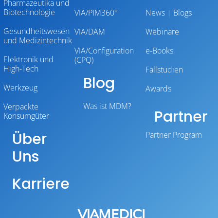
Pharmazeutika und
Biotechnologie
VIA/PIM360°
News | Blogs
Gesundheitswesen
VIA/DAM
Webinare
und Medizintechnik
VIA/Configuration
e-Books
Elektronik und
(CPQ)
High-Tech
Fallstudien
Blog
Werkzeug
Awards
Was ist MDM?
Verpackte
Partner
Konsumgüter
Über
Partner Program
Uns
Karriere