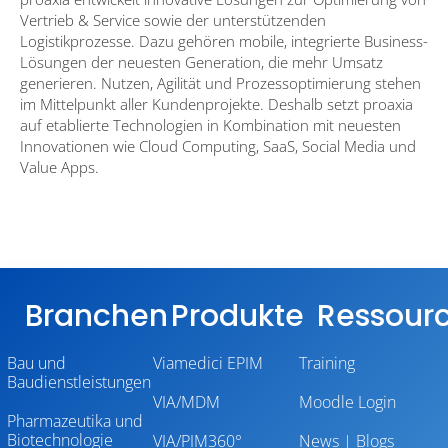
Vertrieb & Service sowie der unterstützenden
Logistikprozesse. Dazu gehören mobile, integrierte Business-
Lösungen der neuesten Generation, die mehr Umsatz
generieren. Nutzen, Agilität und Prozessoptimierung stehen
im Mittelpunkt aller Kundenprojekte. Deshalb setzt proaxia
auf etablierte Technologien in Kombination mit neuesten
Innovationen wie Cloud Computing, SaaS, Social Media und
Value Apps.
Branchen
Produkte
Ressour
Bau und
Viamedici EPIM
Training
Baudienstleistungen
VIA/MDM
Moodle Login
Pharmazeutika und
Biotechnologie
VIA/PIM360°
News | Blogs