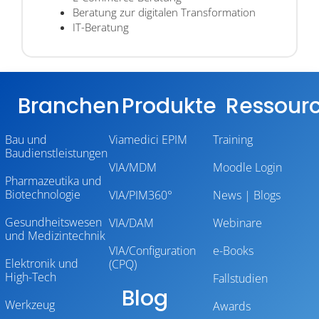
Beratung zur digitalen Transformation
IT-Beratung
Branchen
Produkte
Ressour
Bau und
Viamedici EPIM
Training
Baudienstleistungen
VIA/MDM
Moodle Login
Pharmazeutika und
Biotechnologie
VIA/PIM360°
News | Blogs
Gesundheitswesen
VIA/DAM
Webinare
und Medizintechnik
VIA/Configuration
e-Books
Elektronik und
(CPQ)
High-Tech
Fallstudien
Blog
Werkzeug
Awards