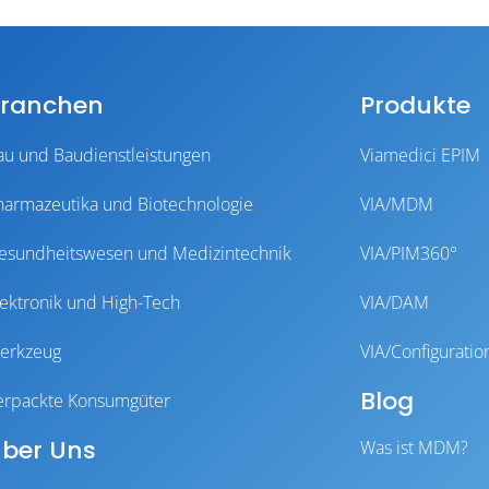
ranchen
Produkte
au und Baudienstleistungen
Viamedici EPIM
harmazeutika und Biotechnologie
VIA/MDM
esundheitswesen und Medizintechnik
VIA/PIM360°
lektronik und High-Tech
VIA/DAM
erkzeug
VIA/Configuratio
Blog
erpackte Konsumgüter
ber Uns
Was ist MDM?