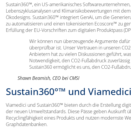
Sustain360™, ein US-amerikanisches Softwareunternehmen, bi
Lebenszyklusanalysen und Klimarisikobewertungen mit dem
Ökodesigns. Sustain360™ integriert GenAi, um die Generier
zu automatisieren und einen tokenisierten Ecoscore™ zu gen
Erfüllung der EU-Vorschriften zum digitalen Produktpass (DP
Wir können nun überzeugende Argumente dafür
überprüfbar ist. Unser Vertrauen in unseren CO2
Anbietern hat zu vielen Diskussionen geführt, was
Notwendigkeit, den CO2-Fußabdruck zuverlässig 
Sustain360 ermöglicht es uns, den CO2-Fußabdruc
Shawn Beamish, CEO bei CMSI
Sustain360°™ und Viamedic
Viamedici und Sustain360™ bieten durch die Erstellung digi
der neuen Umweltstandards. Diese Pässe geben Auskunft ü
Recyclingfähigkeit eines Produkts und nutzen modernste We
Graphdatenbanken.