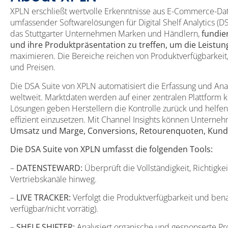
XPLN erschließt wertvolle Erkenntnisse aus E-Commerce-Dat
umfassender Softwarelösungen für Digital Shelf Analytics (D
das Stuttgarter Unternehmen Marken und Händlern,
fundie
und ihre Produktpräsentation zu treffen, um die Leistu
maximieren. Die Bereiche reichen von Produktverfügbarkeit,
und Preisen.
Die DSA Suite von XPLN automatisiert die Erfassung und An
weltweit. Marktdaten werden auf einer zentralen Plattform ko
Lösungen geben Herstellern die Kontrolle zurück und helfe
effizient einzusetzen. Mit Channel Insights können Untern
Umsatz und Marge, Conversions, Retourenquoten, Kund
Die DSA Suite von XPLN umfasst die folgenden Tools:
–
DATENSTEWARD:
Überprüft die Vollständigkeit, Richtigke
Vertriebskanäle hinweg.
–
LIVE TRACKER:
Verfolgt die Produktverfügbarkeit und bena
verfügbar/nicht vorrätig).
–
SHELF SHIFTER:
Analysiert organische und gesponserte Pr