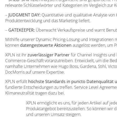
relevante Schlüsselwörter und Kategorien im Vergleich zur 
–
JUDGMENT DAY:
Quantitative und qualitative Analyse von
Produktentwicklung und das Marketing liefert.
–
GATEKEEPER:
Überwacht Verkaufspreise und warnt Benutz
Mithilfe unserer Dynamic Pricing-Lösung und Integrationen m
können
datengesteuerte Aktionen
ausgelöst werden, um Pr
XPLN ist Ihr
zuverlässiger Partner
für Channel Insights und
Commerce-Geschäft voranzutreiben. Entwickelt, um die Bed
namhafte Unternehmen wie Hugo Boss, Gardena, Stihl, Victor
DocMorris auf unsere Expertise.
XPLN erfüllt
höchste Standards in puncto Datenqualität u
fundierte Entscheidungen zu treffen. Service Level Agreeme
Klimaneutralität tragen dazu bei.
XPLN ermöglicht es uns, für jeden Artikel auf je
Produktangebot bereitzustellen. So können wir
und unseren Umsatz steigern.