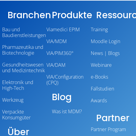
Branchen
Produkte
Ressour
Bau und
Viamedici EPIM
Training
Baudienstleistungen
VIA/MDM
Moodle Login
Pharmazeutika und
Biotechnologie
VIA/PIM360°
News | Blogs
Gesundheitswesen
VIA/DAM
Webinare
und Medizintechnik
VIA/Configuration
e-Books
Elektronik und
(CPQ)
High-Tech
Fallstudien
Blog
Werkzeug
Awards
Was ist MDM?
Verpackte
Partner
Konsumgüter
Über
Partner Program