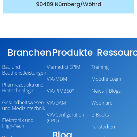
90489 Nürnberg/Wöhrd
Branchen
Produkte
Ressour
Bau und
Viamedici EPIM
Training
Baudienstleistungen
VIA/MDM
Moodle Login
Pharmazeutika und
Biotechnologie
VIA/PIM360°
News | Blogs
Gesundheitswesen
VIA/DAM
Webinare
und Medizintechnik
VIA/Configuration
e-Books
Elektronik und
(CPQ)
High-Tech
Fallstudien
Blog