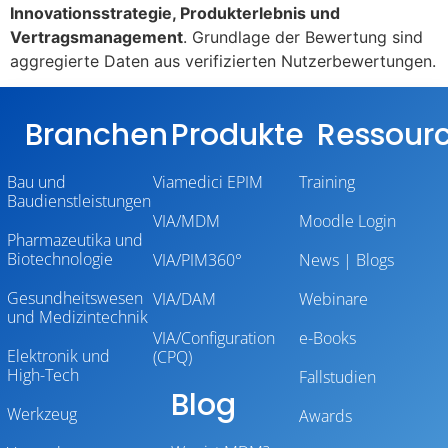
Innovationsstrategie, Produkterlebnis und
Vertragsmanagement
. Grundlage der Bewertung sind
aggregierte Daten aus verifizierten Nutzerbewertungen.
Branchen
Produkte
Ressour
Bau und
Viamedici EPIM
Training
Baudienstleistungen
VIA/MDM
Moodle Login
Pharmazeutika und
Biotechnologie
VIA/PIM360°
News | Blogs
Gesundheitswesen
VIA/DAM
Webinare
und Medizintechnik
VIA/Configuration
e-Books
Elektronik und
(CPQ)
High-Tech
Fallstudien
Blog
Werkzeug
Awards