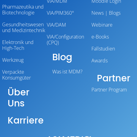
VIA/MDM
Moodle Login
Pharmazeutika und
Biotechnologie
VIA/PIM360°
News | Blogs
Gesundheitswesen
VIA/DAM
Webinare
und Medizintechnik
VIA/Configuration
e-Books
Elektronik und
(CPQ)
High-Tech
Fallstudien
Blog
Werkzeug
Awards
Was ist MDM?
Verpackte
Partner
Konsumgüter
Über
Partner Program
Uns
Karriere