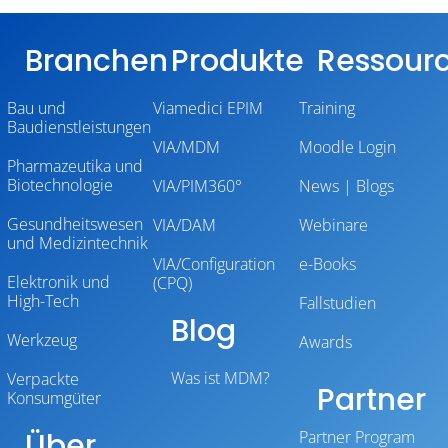
Branchen
Produkte
Ressour
Bau und
Viamedici EPIM
Training
Baudienstleistungen
VIA/MDM
Moodle Login
Pharmazeutika und
Biotechnologie
VIA/PIM360°
News | Blogs
Gesundheitswesen
VIA/DAM
Webinare
und Medizintechnik
VIA/Configuration
e-Books
Elektronik und
(CPQ)
High-Tech
Fallstudien
Blog
Werkzeug
Awards
Was ist MDM?
Verpackte
Partner
Konsumgüter
Über
Partner Program