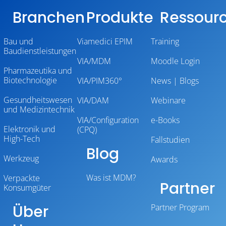
Branchen
Produkte
Ressour
Bau und
Viamedici EPIM
Training
Baudienstleistungen
VIA/MDM
Moodle Login
Pharmazeutika und
Biotechnologie
VIA/PIM360°
News | Blogs
Gesundheitswesen
VIA/DAM
Webinare
und Medizintechnik
VIA/Configuration
e-Books
Elektronik und
(CPQ)
High-Tech
Fallstudien
Blog
Werkzeug
Awards
Was ist MDM?
Verpackte
Partner
Konsumgüter
Über
Partner Program