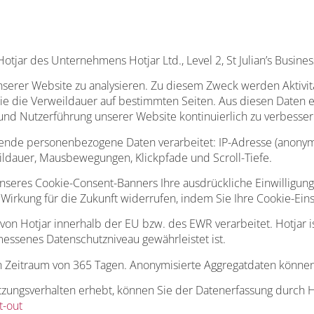
r des Unternehmens Hotjar Ltd., Level 2, St Julian’s Business Ce
nserer Website zu analysieren. Zu diesem Zweck werden Aktivit
ie die Verweildauer auf bestimmten Seiten. Aus diesen Daten 
 und Nutzerführung unserer Website kontinuierlich zu verbesser
nde personenbezogene Daten verarbeitet: IP-Adresse (anonymisi
eildauer, Mausbewegungen, Klickpfade und Scroll-Tiefe.
seres Cookie-Consent-Banners Ihre ausdrückliche Einwilligung e
mit Wirkung für die Zukunft widerrufen, indem Sie Ihre Cookie-E
n Hotjar innerhalb der EU bzw. des EWR verarbeitet. Hotjar is
messenes Datenschutzniveau gewährleistet ist.
n Zeitraum von 365 Tagen. Anonymisierte Aggregatdaten könne
zungsverhalten erhebt, können Sie der Datenerfassung durch H
t-out