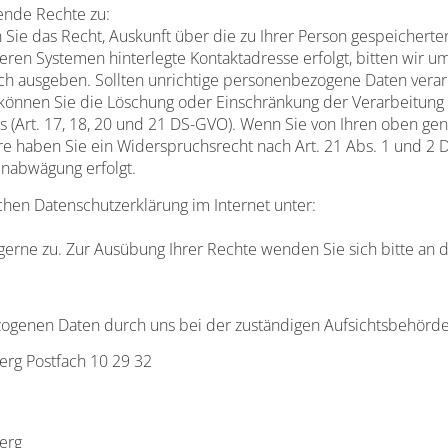
ende Rechte zu:
ie das Recht, Auskunft über die zu Ihrer Person gespeicherten 
nseren Systemen hinterlegte Kontaktadresse erfolgt, bitten wir 
 sich ausgeben. Sollten unrichtige personenbezogene Daten verarb
o können Sie die Löschung oder Einschränkung der Verarbeitun
lls (Art. 17, 18, 20 und 21 DS-GVO). Wenn Sie von Ihren oben 
ndere haben Sie ein Widerspruchsrecht nach Art. 21 Abs. 1 und
enabwägung erfolgt.
chen Datenschutzerklärung im Internet unter:
gerne zu. Zur Ausübung Ihrer Rechte wenden Sie sich bitte an 
zogenen Daten durch uns bei der zuständigen Aufsichtsbehörd
rg Postfach 10 29 32
erg