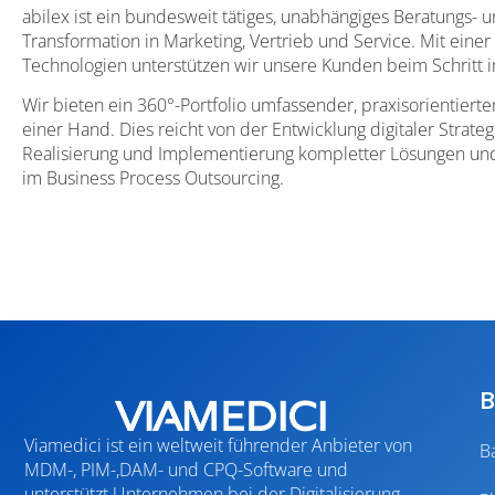
abilex ist ein bundesweit tätiges, unabhängiges Beratungs- 
Transformation in Marketing, Vertrieb und Service. Mit einer
Technologien unterstützen wir unsere Kunden beim Schritt in
Wir bieten ein 360°-Portfolio umfassender, praxisorientiert
einer Hand. Dies reicht von der Entwicklung digitaler Strat
Realisierung und Implementierung kompletter Lösungen und
im Business Process Outsourcing.
B
Viamedici ist ein weltweit führender Anbieter von
B
MDM-, PIM-,DAM- und CPQ-Software und
unterstützt Unternehmen bei der Digitalisierung