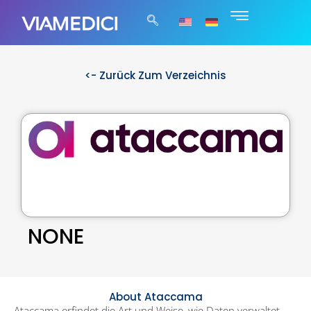
<- Zurück Zum Verzeichnis
NONE
About Ataccama
Ataccama erfindet die Art und Weise, wie Daten verwaltet