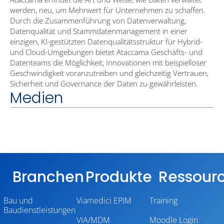
werden, neu, um Mehrwert für Unternehmen zu schaffen.
Durch die Zusammenführung von Datenverwaltung,
Datenqualität und Stammdatenmanagement in einer
einzigen, KI-gestützten Datenqualitätsstruktur für Hybrid-
und Cloud-Umgebungen bietet Ataccama Geschäfts- und
Datenteams die Möglichkeit, Innovationen mit beispielloser
Geschwindigkeit voranzutreiben und gleichzeitig Vertrauen,
Sicherheit und Governance der Daten zu gewährleisten.
Medien
Branchen
Produkte
Ressour
Bau und
Viamedici EPIM
Training
Baudienstleistungen
VIA/MDM
Moodle Login