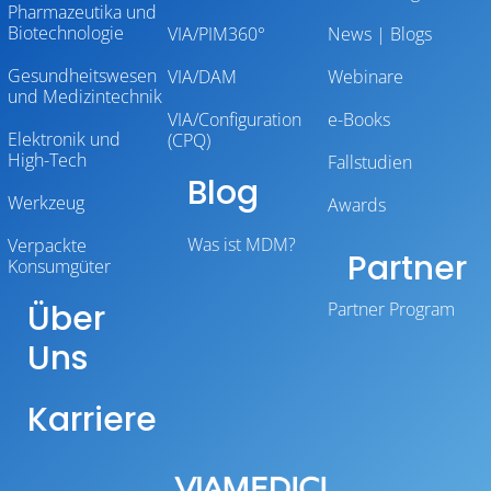
Pharmazeutika und
Biotechnologie
VIA/PIM360°
News | Blogs
Gesundheitswesen
VIA/DAM
Webinare
und Medizintechnik
VIA/Configuration
e-Books
Elektronik und
(CPQ)
High-Tech
Fallstudien
Blog
Werkzeug
Awards
Was ist MDM?
Verpackte
Partner
Konsumgüter
Über
Partner Program
Uns
Karriere