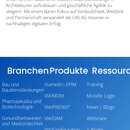
Architekturen aufzubauen und geschäftliche Agilität zu
steigern. Mit einem klaren Fokus auf Verlässlichkeit, Weitblick
und Partnerschaft verwandelt die CAS AG Visionen in
nachhaltigen digitalen Erfolg.
Branchen
Produkte
Ressour
Bau und
Viamedici EPIM
Training
Baudienstleistungen
VIA/MDM
Moodle Login
Pharmazeutika und
Biotechnologie
VIA/PIM360°
News | Blogs
Gesundheitswesen
VIA/DAM
Webinare
und Medizintechnik
VIA/Configuration
e-Books