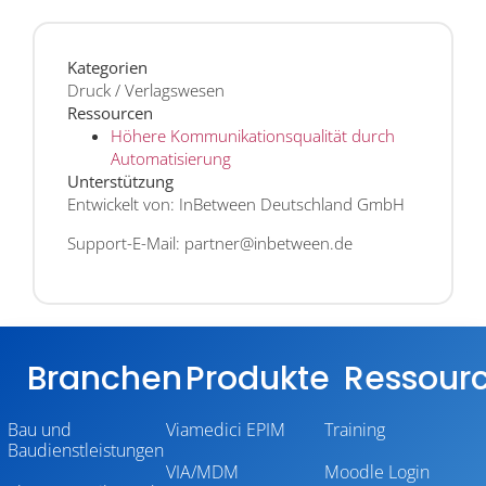
Kategorien
Druck / Verlagswesen
Ressourcen
Höhere Kommunikationsqualität durch
Automatisierung
Unterstützung
Entwickelt von: InBetween Deutschland GmbH
Support-E-Mail: partner@inbetween.de
Branchen
Produkte
Ressour
Bau und
Viamedici EPIM
Training
Baudienstleistungen
VIA/MDM
Moodle Login