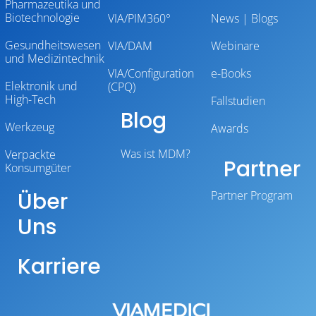
Pharmazeutika und
Biotechnologie
VIA/PIM360°
News | Blogs
Gesundheitswesen
VIA/DAM
Webinare
und Medizintechnik
VIA/Configuration
e-Books
Elektronik und
(CPQ)
High-Tech
Fallstudien
Blog
Werkzeug
Awards
Was ist MDM?
Verpackte
Partner
Konsumgüter
Über
Partner Program
Uns
Karriere