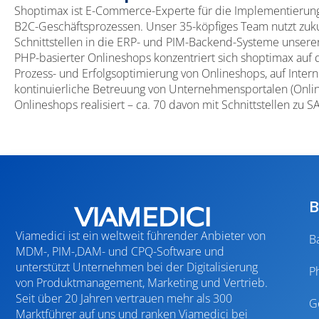
Shoptimax ist E-Commerce-Experte für die Implementierung
B2C-Geschäftsprozessen. Unser 35-köpfiges Team nutzt zuk
Schnittstellen in die ERP- und PIM-Backend-Systeme unsere
PHP-basierter Onlineshops konzentriert sich shoptimax auf d
Prozess- und Erfolgsoptimierung von Onlineshops, auf Inte
kontinuierliche Betreuung von Unternehmensportalen (Onlin
Onlineshops realisiert – ca. 70 davon mit Schnittstellen z
B
Viamedici ist ein weltweit führender Anbieter von
B
MDM-, PIM-,DAM- und CPQ-Software und
unterstützt Unternehmen bei der Digitalisierung
P
von Produktmanagement, Marketing und Vertrieb.
Seit über 20 Jahren vertrauen mehr als 300
G
Marktführer auf uns und ranken Viamedici bei