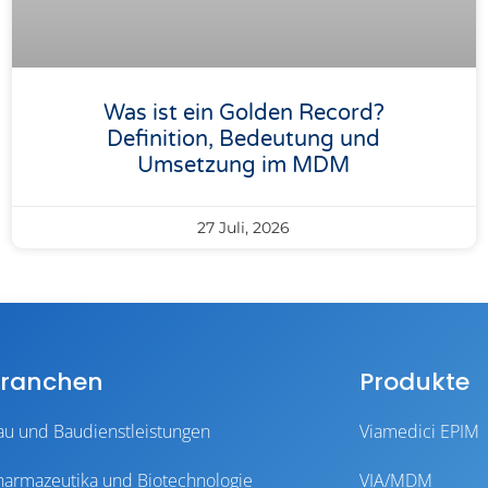
Was ist ein Golden Record?
Definition, Bedeutung und
Umsetzung im MDM
27 Juli, 2026
ranchen
Produkte
au und Baudienstleistungen
Viamedici EPIM
harmazeutika und Biotechnologie
VIA/MDM