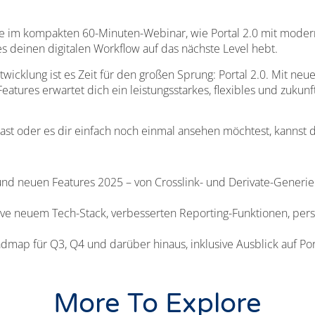
lebe im kompakten 60-Minuten-Webinar, wie Portal 2.0 mit mode
deinen digitalen Workflow auf das nächste Level hebt.
wicklung ist es Zeit für den großen Sprung: Portal 2.0. Mit ne
atures erwartet dich ein leistungsstarkes, flexibles und zukunft
hast oder es dir einfach noch einmal ansehen möchtest, kannst
nd neuen Features 2025 – von Crosslink- und Derivate-Generier
.
usive neuem Tech-Stack, verbesserten Reporting-Funktionen, pe
oadmap für Q3, Q4 und darüber hinaus, inklusive Ausblick auf P
More To Explore