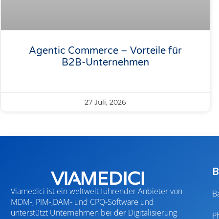
Agentic Commerce – Vorteile für
B2B-Unternehmen
27 Juli, 2026
B
Viamedici ist ein weltweit führender Anbieter von
B
MDM-, PIM-,DAM- und CPQ-Software und
unterstützt Unternehmen bei der Digitalisierung
P