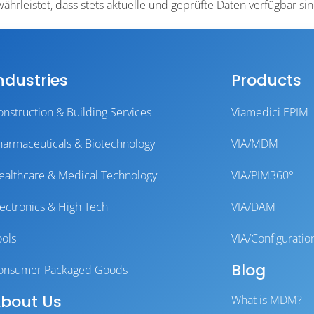
ährleistet, dass stets aktuelle und geprüfte Daten verfügbar sin
ndustries
Products
onstruction & Building Services
Viamedici EPIM
harmaceuticals & Biotechnology
VIA/MDM
ealthcare & Medical Technology
VIA/PIM360°
lectronics & High Tech
VIA/DAM
ools
VIA/Configuratio
Blog
onsumer Packaged Goods
bout Us
What is MDM?