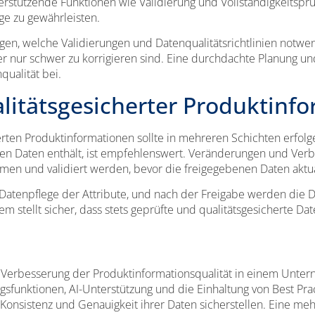
rstützende Funktionen wie Validierung und Vollständigkeitsprü
ge zu gewährleisten.
gen, welche Validierungen und Datenqualitätsrichtlinien notwen
ter nur schwer zu korrigieren sind. Eine durchdachte Planung 
qualität bei.
alitätsgesicherter Produktinf
erten Produktinformationen sollte in mehreren Schichten erfolge
ften Daten enthält, ist empfehlenswert. Veränderungen und Ve
n und validiert werden, bevor die freigegebenen Daten aktua
 Datenpflege der Attribute, und nach der Freigabe werden die 
em stellt sicher, dass stets geprüfte und qualitätsgesicherte Da
ie Verbesserung der Produktinformationsqualität in einem Unter
ngsfunktionen, AI-Unterstützung und die Einhaltung von Best Pr
nsistenz und Genauigkeit ihrer Daten sicherstellen. Eine mehr