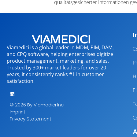
qualitätsgesicherter Informationen gew
I
Viamedici is a global leader in MDM, PIM, DAM,
C
and CPQ software, helping enterprises digitize
product management, marketing, and sales.
P
Trusted by 300+ market leaders for over 20
years, it consistently ranks #1 in customer
H
satisfaction.
E
T
© 2026 By Viamedici Inc.
Imprint
C
Privacy Statement
A