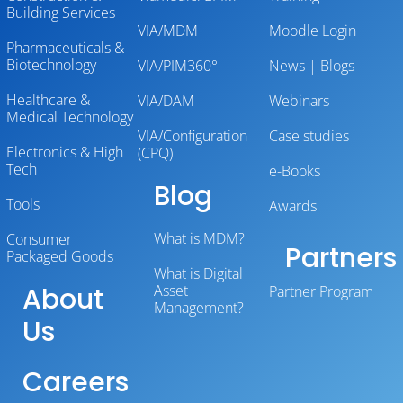
Building Services
VIA/MDM
Moodle Login
Pharmaceuticals &
Biotechnology
VIA/PIM360°
News | Blogs
Healthcare &
VIA/DAM
Webinars
Medical Technology
VIA/Configuration
Case studies
Electronics & High
(CPQ)
Tech
e-Books
Blog
Tools
Awards
What is MDM?
Consumer
Partners
Packaged Goods
What is Digital
About
Asset
Partner Program
Management?
Us
Careers