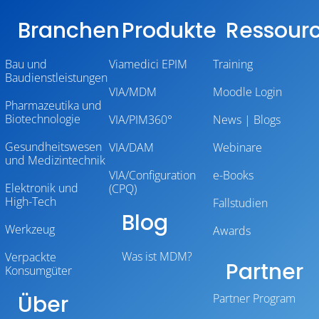
Branchen
Produkte
Ressour
Bau und
Viamedici EPIM
Training
Baudienstleistungen
VIA/MDM
Moodle Login
Pharmazeutika und
Biotechnologie
VIA/PIM360°
News | Blogs
Gesundheitswesen
VIA/DAM
Webinare
und Medizintechnik
VIA/Configuration
e-Books
Elektronik und
(CPQ)
High-Tech
Fallstudien
Blog
Werkzeug
Awards
Was ist MDM?
Verpackte
Partner
Konsumgüter
Über
Partner Program