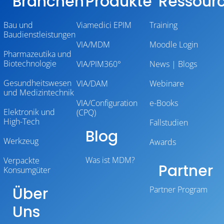
Branchen
Produkte
Ressour
Bau und
Viamedici EPIM
Training
Baudienstleistungen
VIA/MDM
Moodle Login
Pharmazeutika und
Biotechnologie
VIA/PIM360°
News | Blogs
Gesundheitswesen
VIA/DAM
Webinare
und Medizintechnik
VIA/Configuration
e-Books
Elektronik und
(CPQ)
High-Tech
Fallstudien
Blog
Werkzeug
Awards
Was ist MDM?
Verpackte
Partner
Konsumgüter
Über
Partner Program
Uns